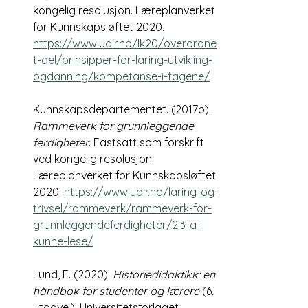
kongelig resolusjon. Læreplanverket 
for Kunnskapsløftet 2020. 
https://www.udir.no/lk20/overordne
t-del/prinsipper-for-laring-utvikling-
ogdanning/kompetanse-i-fagene/
Kunnskapsdepartementet. (2017b). 
Rammeverk for grunnleggende 
ferdigheter
. Fastsatt som forskrift 
ved kongelig resolusjon. 
Læreplanverket for Kunnskapsløftet 
2020. 
https://www.udir.no/laring-og-
trivsel/rammeverk/rammeverk-for-
grunnleggendeferdigheter/2.3-a-
kunne-lese/
Lund, E. (2020). 
Historiedidaktikk: en 
håndbok for studenter og lærere
 (6. 
utgave.). Universitetsforlaget.