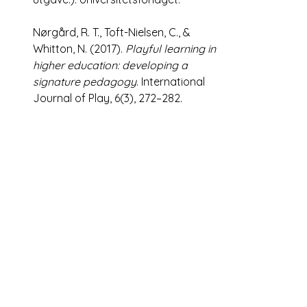
Nørgård, R. T., Toft-Nielsen, C., & 
Whitton, N. (2017). 
Playful learning in 
higher education: developing a 
signature pedagogy
. International 
Journal of Play, 6(3), 272–282. 
https://doi.org/10.1080/21594937.201
7.1382997
Anonym. (2024). Observasjon 1. 
Universitetet i Sørøst-Norge.
Repstad, K., Ruhaven. I. & Smith-
Gahrsen, M. (2021). 
Studentaktiv 
undervisning
. Fagbokforlaget.
Utdanningsdirektoratet. (2020). 
Læreplan i Vg3 historie (HIS01‑03)
. 