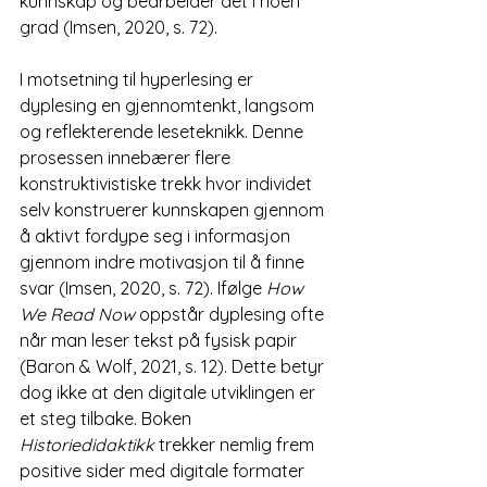
kunnskap og bearbeider det i noen 
grad (Imsen, 2020, s. 72).
I motsetning til hyperlesing er 
dyplesing en gjennomtenkt, langsom 
og reflekterende leseteknikk. Denne 
prosessen innebærer flere 
konstruktivistiske trekk hvor individet 
selv konstruerer kunnskapen gjennom 
å aktivt fordype seg i informasjon 
gjennom indre motivasjon til å finne 
svar (Imsen, 2020, s. 72). Ifølge 
How 
We Read Now
 oppstår dyplesing ofte 
når man leser tekst på fysisk papir 
(Baron & Wolf, 2021, s. 12). Dette betyr 
dog ikke at den digitale utviklingen er 
et steg tilbake. Boken 
Historiedidaktikk 
trekker nemlig frem 
positive sider med digitale formater 