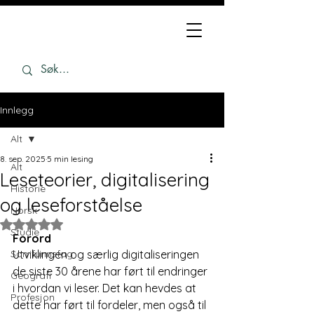
Innlegg
Alt
8. sep. 2025
5 min lesing
Alt
Leseteorier, digitalisering
Historie
og leseforståelse
Norsk
Gitt NaN av 5 stjerner.
Studie
Forord
Samfunnsfag
Utviklingen og særlig digitaliseringen 
de siste 30 årene har ført til endringer 
Geografi
i hvordan vi leser. Det kan hevdes at 
Profesjon
dette har ført til fordeler, men også til 