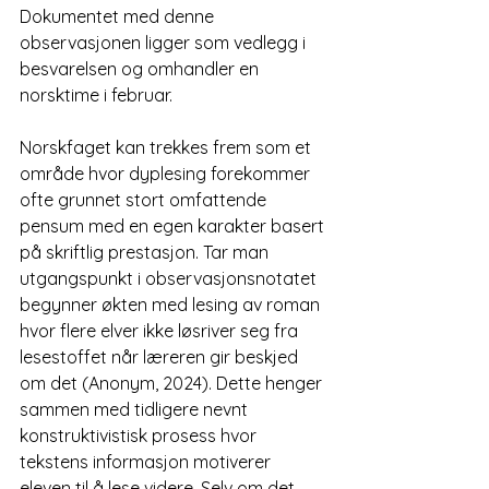
Dokumentet med denne 
observasjonen ligger som vedlegg i 
besvarelsen og omhandler en 
norsktime i februar.
Norskfaget kan trekkes frem som et 
område hvor dyplesing forekommer 
ofte grunnet stort omfattende 
pensum med en egen karakter basert 
på skriftlig prestasjon. Tar man 
utgangspunkt i observasjonsnotatet 
begynner økten med lesing av roman 
hvor flere elver ikke løsriver seg fra 
lesestoffet når læreren gir beskjed 
om det (Anonym, 2024). Dette henger 
sammen med tidligere nevnt 
konstruktivistisk prosess hvor 
tekstens informasjon motiverer 
eleven til å lese videre. Selv om det 