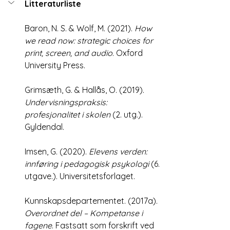
Litteraturliste
Baron, N. S. & Wolf, M. (2021). 
How 
we read now: strategic choices for 
print, screen, and audio
. Oxford 
University Press.
Grimsæth, G. & Hallås, O. (2019). 
Undervisningspraksis: 
profesjonalitet i skolen
 (2. utg.). 
Gyldendal.
Imsen, G. (2020). 
Elevens verden: 
innføring i pedagogisk psykologi
 (6. 
utgave.). Universitetsforlaget.
Kunnskapsdepartementet. (2017a). 
Overordnet del – Kompetanse i 
fagene
. Fastsatt som forskrift ved 