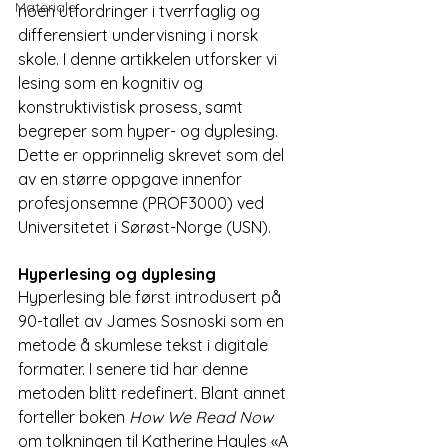
Materiale
noen utfordringer i tverrfaglig og 
differensiert undervisning i norsk 
skole. I denne artikkelen utforsker vi 
lesing som en kognitiv og 
konstruktivistisk prosess, samt 
begreper som hyper- og dyplesing. 
Dette er opprinnelig skrevet som del 
av en større oppgave innenfor 
profesjonsemne (PROF3000) ved 
Universitetet i Sørøst-Norge (USN).
Hyperlesing og dyplesing
Hyperlesing ble først introdusert på 
90-tallet av James Sosnoski som en 
metode å skumlese tekst i digitale 
formater. I senere tid har denne 
metoden blitt redefinert. Blant annet 
forteller boken 
How We Read Now
om tolkningen til Katherine Hayles «A 