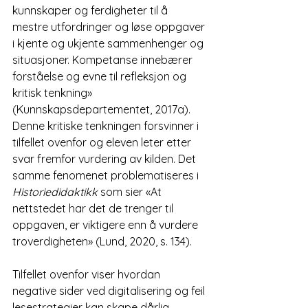
kunnskaper og ferdigheter til å 
mestre utfordringer og løse oppgaver 
i kjente og ukjente sammenhenger og 
situasjoner. Kompetanse innebærer 
forståelse og evne til refleksjon og 
kritisk tenkning» 
(Kunnskapsdepartementet, 2017a). 
Denne kritiske tenkningen forsvinner i 
tilfellet ovenfor og eleven leter etter 
svar fremfor vurdering av kilden. Det 
samme fenomenet problematiseres i 
Historiedidaktikk 
som sier «At 
nettstedet har det de trenger til 
oppgaven, er viktigere enn å vurdere 
troverdigheten» (Lund, 2020, s. 134).
Tilfellet ovenfor viser hvordan 
negative sider ved digitalisering og feil 
lesestrategier kan skape dårlig 