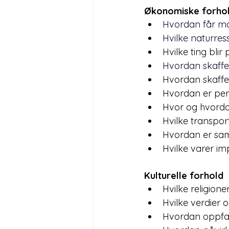
Økonomiske forho
Hvordan får ma
Hvilke naturress
Hvilke ting blir
Hvordan skaffe
Hvordan skaff
Hvordan er peng
Hvor og hvorda
Hvilke transport
Hvordan er sa
Hvilke varer im
Kulturelle forhold
Hvilke religion
Hvilke verdier o
Hvordan oppfatt