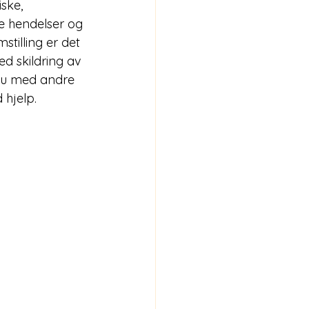
ske, 
ke hendelser og 
tilling er det 
d skildring av 
 du med andre 
 hjelp.