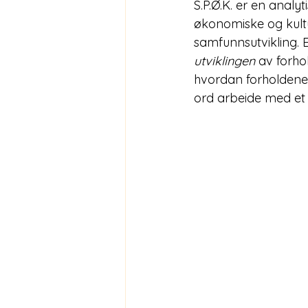
S.P.Ø.K. er en analyt
økonomiske og kultur
samfunnsutvikling. 
utviklingen
 av forh
hvordan forholdene
ord arbeide med et 