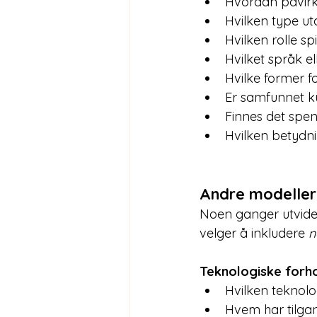
Hvordan påvirke
Hvilken type ut
Hvilken rolle sp
Hvilket språk e
Hvilke former f
Er samfunnet ku
Finnes det spen
Hvilken betydn
Andre modeller
Noen ganger utvides
velger å inkludere 
n
Teknologiske forh
Hvilken teknologi
Hvem har tilgang