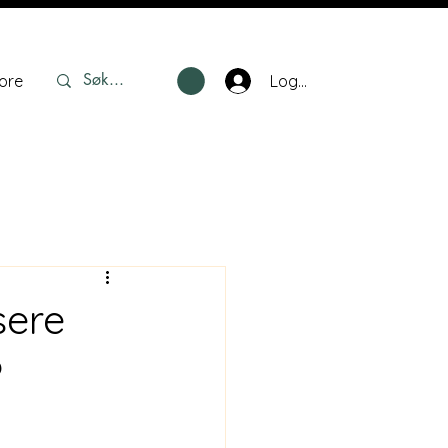
Logg inn
ore
sere
?