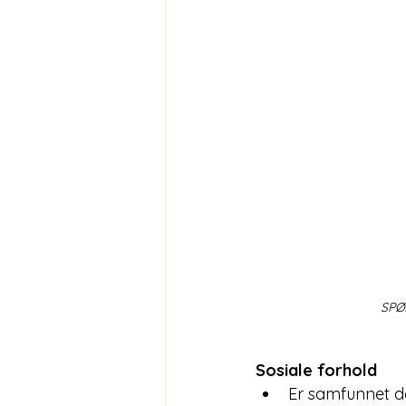
SPØ
Sosiale forhold
Er samfunnet del