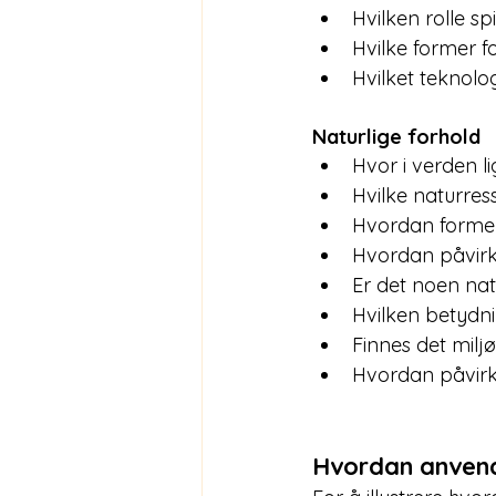
Hvilken rolle sp
Hvilke former f
Hvilket teknolo
Naturlige forhold
Hvor i verden l
Hvilke naturress
Hvordan former 
Hvordan påvirk
Er det noen na
Hvilken betydni
Finnes det milj
Hvordan påvirk
Hvordan anvend