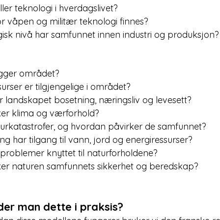
iller teknologi i hverdagslivet?
or våpen og militær teknologi finnes?
gisk nivå har samfunnet innen industri og produksjon?
igger området?
urser er tilgjengelige i området?
landskapet bosetning, næringsliv og levesett?
er klima og værforhold?
turkatastrofer, og hvordan påvirker de samfunnet?
ng har tilgang til vann, jord og energiressurser?
øproblemer knyttet til naturforholdene?
er naturen samfunnets sikkerhet og beredskap?
er man dette i praksis?