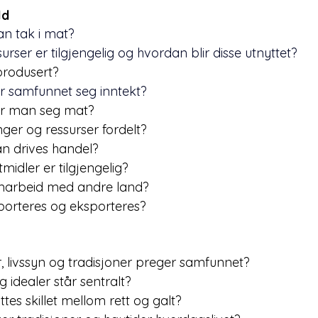
ld
n tak i mat?
urser er tilgjengelig og hvordan blir disse utnyttet?
 produsert?
r samfunnet seg inntekt?
er man seg mat?
er og ressurser fordelt?
n drives handel?
midler er tilgjengelig?
marbeid med andre land?
porteres og eksporteres?
er, livssyn og tradisjoner preger samfunnet?
g idealer står sentralt?
es skillet mellom rett og galt?