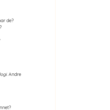
har de?
?
?
logi
. Andre 
unnet?