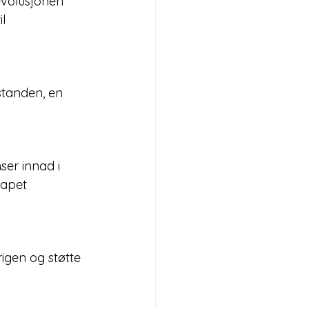
evolusjonen 
l 
standen, en 
ser innad i 
kapet 
igen og støtte 