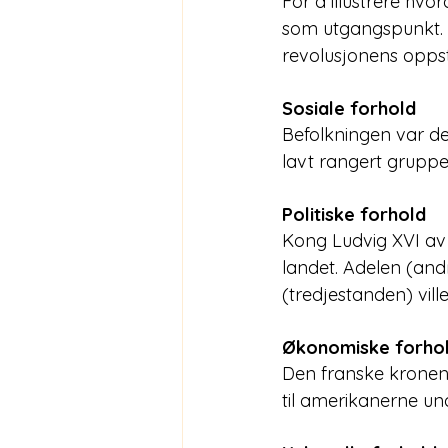
For å illustrere hv
som utgangspunkt. Må
revolusjonens oppst
Sosiale forhold
Befolkningen var del
lavt rangert grupp
Politiske forhold
Kong Ludvig XVI av F
landet. Adelen (and
(tredjestanden) ville
Økonomiske forho
Den franske kronen 
til amerikanerne un