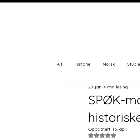
Alt
Historie
Norsk
Studie
29. jan.
4 min lesing
SPØK-mod
historis
Oppdatert:
13. apr.
Gitt NaN av 5 stjer