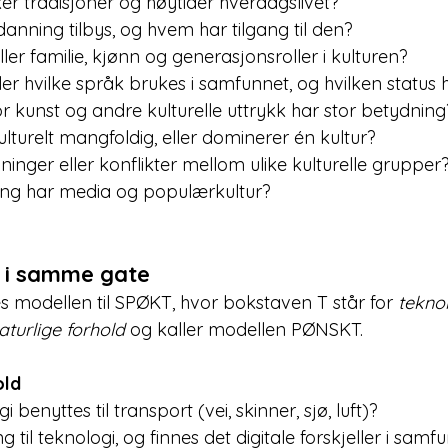
r tradisjoner og høytider hverdagslivet?
danning tilbys, og hvem har tilgang til den?
iller familie, kjønn og generasjonsroller i kulturen?
ller hvilke språk brukes i samfunnet, og hvilken status 
or kunst og andre kulturelle uttrykk har stor betydning
lturelt mangfoldig, eller dominerer én kultur?
ninger eller konflikter mellom ulike kulturelle grupper
ing har media og populærkultur?
 i samme gate
 modellen til SPØKT, hvor bokstaven T står for 
tekno
aturlige forhold
 og kaller modellen PØNSKT.
old
 benyttes til transport (vei, skinner, sjø, luft)?
 til teknologi, og finnes det digitale forskjeller i samf