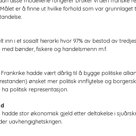
ordan disse modellene fungerer bruker vi den franske r
let er å finne ut hvilke forhold som var grunnlaget ti
andelse. 
t inn i et sosialt hierarki hvor 97% av bestod av tredje
e med bønder, fiskere og handelsmenn m.f.
rankrike hadde vært dårlig til å bygge politiske allian
restanden) ønsket mer politisk innflytelse og borgers
 ha politisk representasjon. 
ld
hadde stor økonomisk gjeld etter deltakelse i sjuårskr
der uavhengighetskrigen. 