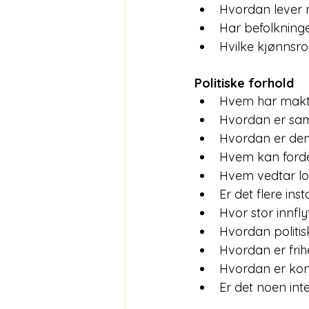
Hvordan lever
Har befolkningen
Hvilke kjønnsr
Politiske forhold
Hvem har makte
Hvordan er sam
Hvordan er den 
Hvem kan fordel
Hvem vedtar lo
Er det flere in
Hvor stor innfl
Hvordan politi
Hvordan er fri
Hvordan er kon
Er det noen inte