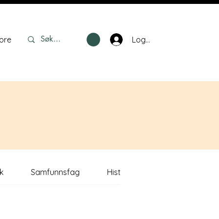
Logg inn
ore
k
Samfunnsfag
Historie