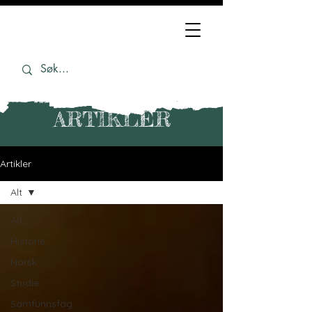
ARTIKLER
Artikler
Alt
Alt
Historie
Norsk
Studie
Samfunnsfag