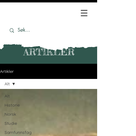
ARTIKLER
Artikler
Alt
Alt
Historie
Norsk
Studie
Samfunnsfag