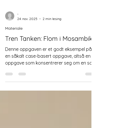
-
24. nov. 2025
2 min lesing
Materiale
Tren Tanken: Flom i Mosambik
Denne oppgaven er et godt eksempel på
en såkalt case-basert oppgave, altså en
oppgave som konsentrerer seg om en sak
eller hendelse. Her møter elevene en
landsby i Mosambik som nylig ble rammet
av flom. De skal gruppevis velge hvilke tiltak
som skal iverksettes, men de har begrenset
med penger. Illustrert bilde av tren tanken
oppgaven «budsjett og tiltak i Mosambik » ,
av Karl Magnus Eriksen. CC BY-NC-ND 4.0
Kompetansemål fra læreplaner Dette