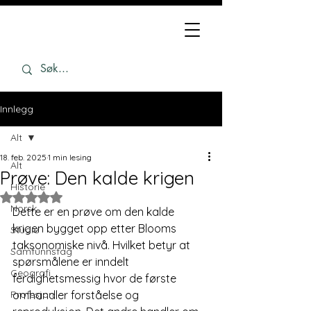
Innlegg
Alt
18. feb. 2025
1 min lesing
Alt
Prøve: Den kalde krigen
Historie
Gitt NaN av 5 stjerner.
Norsk
Dette er en prøve om den kalde 
krigen bygget opp etter Blooms 
Studie
taksonomiske nivå. Hvilket betyr at 
Samfunnsfag
spørsmålene er inndelt 
Geografi
ferdighetsmessig hvor de første 
Profesjon
omhandler forståelse og 