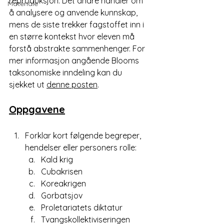
reproduksjon. Det andre handler om 
Materiale
å analysere og anvende kunnskap, 
mens de siste trekker fagstoffet inn i 
en større kontekst hvor eleven må 
forstå abstrakte sammenhenger. For 
mer informasjon angående Blooms 
taksonomiske inndeling kan du 
sjekket ut 
denne posten
. 
Oppgavene
Forklar kort følgende begreper, 
hendelser eller personers rolle:
Kald krig
Cubakrisen
Koreakrigen
Gorbatsjov
Proletariatets diktatur
Tvangskollektiviseringen