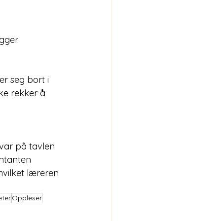
gger.
r seg bort i 
ke rekker å 
ar på tavlen 
ntanten 
hvilket læreren 
eter
Oppleser