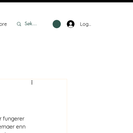
Logg inn
ore
r fungerer 
temaer enn 