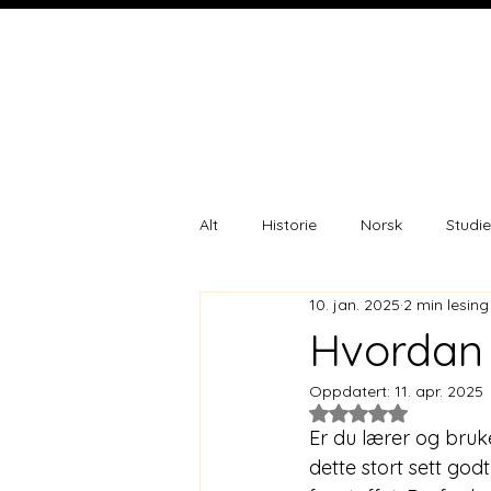
Alt
Historie
Norsk
Studie
10. jan. 2025
2 min lesing
Hvordan 
Oppdatert:
11. apr. 2025
Gitt NaN av 5 stjer
Er du lærer og bruk
dette stort sett go