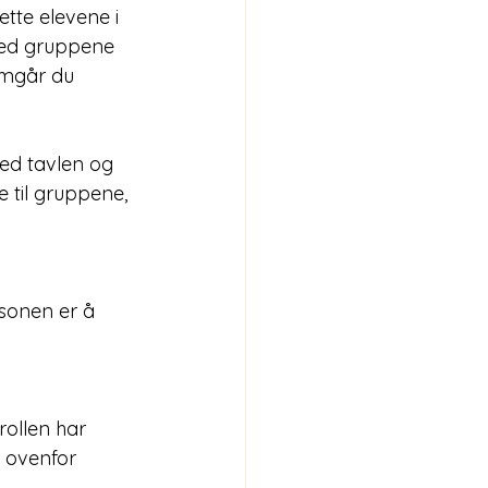
tte elevene i 
med gruppene 
omgår du 
ed tavlen og 
e til gruppene, 
sonen er å 
ollen har 
ovenfor 