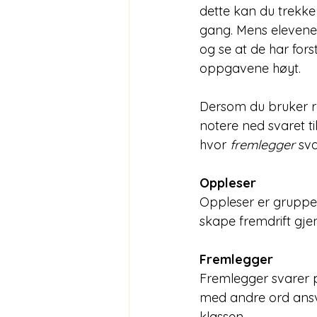
dette kan du trekke
gang. Mens elevene 
og se at de har for
oppgavene høyt. 
Dersom du bruker r
notere ned svaret ti
hvor 
fremlegger
 sva
Oppleser
Oppleser er gruppen
skape fremdrift gjen
Fremlegger
Fremlegger svarer 
med andre ord ans
klassen.