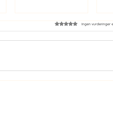
Gitt 0 av 5 stjerner.
Ingen vurderinger 
Hva er «gamification» og
Leset
«the magic circle»?
lese