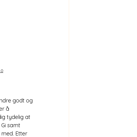
.0
andre godt og 
er å 
g tydelig at 
 Gi samt 
 med. Etter 