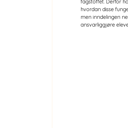
fagstoffet. Derfor h
hvordan disse funge
men inndelingen ned
ansvarliggjøre elev