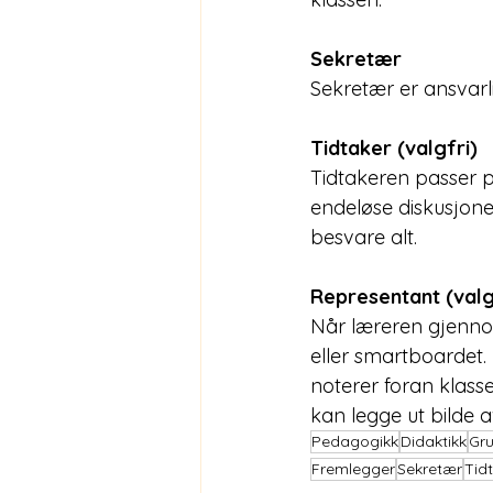
Sekretær
Sekretær er ansvarl
Tidtaker (valgfri)
Tidtakeren passer p
endeløse diskusjone
besvare alt. 
Representant (valg
Når læreren gjenno
eller smartboardet
noterer foran klasse
kan legge ut bilde a
Pedagogikk
Didaktikk
Gr
Fremlegger
Sekretær
Tid