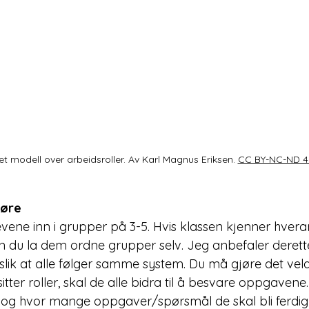
et modell over arbeidsroller. Av Karl Magnus Eriksen. 
CC BY-NC-ND 4
øre
evene inn i grupper på 3-5. Hvis klassen kjenner hver
 kan du la dem ordne grupper selv. Jeg anbefaler derett
lik at alle følger samme system. Du må gjøre det veldi
tter roller, skal de alle bidra til å besvare oppgavene.
t og hvor mange oppgaver/spørsmål de skal bli ferdig