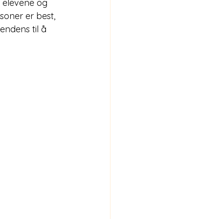
e elevene og 
soner er best, 
ndens til å 