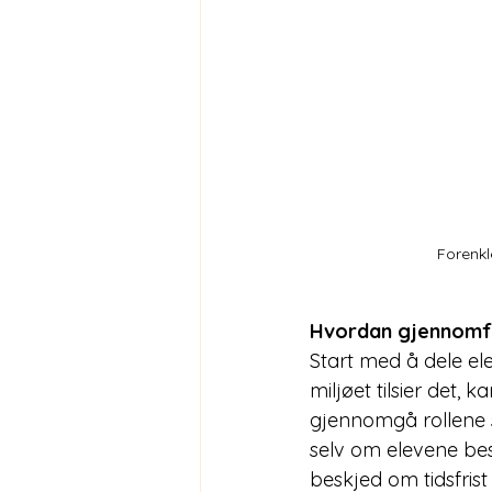
Forenkl
Hvordan gjennomf
Start med å dele el
miljøet tilsier det,
gjennomgå rollene s
selv om elevene besi
beskjed om tidsfris