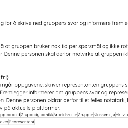
ig for å skrive ned gruppens svar og informere fremle
å at gruppen bruker nok tid per spørsmål og ikke rote
r. Denne personen skal derfor motvirke at gruppen ik
fri)
mgår oppgavene, skriver representanten gruppens sv
. Fremlegger informerer om gruppens svar og represe
n. Denne personen bidrar derfor til et felles notatark, 
v på aktuelle plattformer. 
uppearbeid
Gruppedynamikk
Arbeidsroller
Grupper
Klassemiljø
Aktivit
taker
Representant